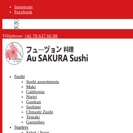
Instagram
Facebook
English
English
en
Français
French
fr
Téléphone:
+41 78 637 66 88
Sushi
Sushi assortments
Maki
California
Nigiri
Gunkan
Sashimi
Chirashi Zushi
Temaki
Garnishes
Starters
Salad / Soup