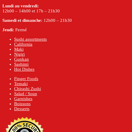
Lundi au vendredi:
12h00 – 14h00 et 17h – 21h30
Samedi et dimanche:
12h00 – 21h30
Jeudi:
Fermé
Sushi assortments
California
Maki
Nigiri
Gunkan
Sashimi
Hot Dishes
Finger Foods
Temaki
Chirashi Zushi
Salad / Soup
Garnishes
Boissons
Desserts