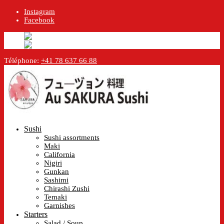
Instagram
Facebook
English
English
en
Français
French
fr
Téléphone:
+41 78 637 66 88
Sushi
Sushi assortments
Maki
California
Nigiri
Gunkan
Sashimi
Chirashi Zushi
Temaki
Garnishes
Starters
Salad / Soup