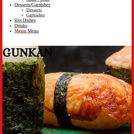
Desserts/Garnishes
Desserts
Garnishes
Hot Dishes
Drinks
Menu
Menu
GUNKAN