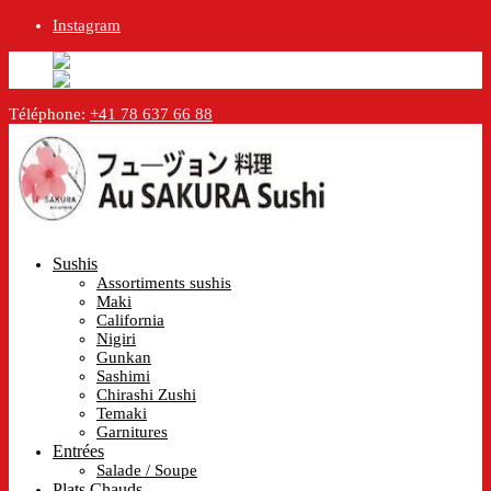
Instagram
English
Anglais
en
Français
Français
fr
Téléphone:
+41 78 637 66 88
Sushis
Assortiments sushis
Maki
California
Nigiri
Gunkan
Sashimi
Chirashi Zushi
Temaki
Garnitures
Entrées
Salade / Soupe
Plats Chauds