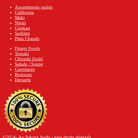
Assortiments sushis
California
Maki
Nigiri
Gunkan
Sashimi
Plats Chauds
Finger Foods
Temaki
Chirashi Zushi
Salade / Soupe
Garnitures
Boissons
Desserts
©2024- Au Sakura Sushi - tous droits réservés