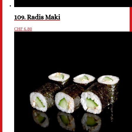
109. Radis Maki
CHF
6.80