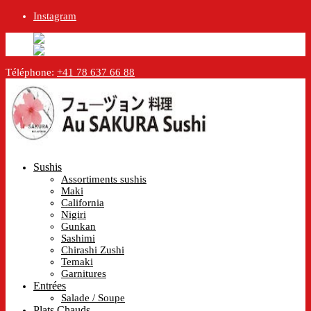
Instagram
English
Anglais
en
Français
Français
fr
Téléphone:
+41 78 637 66 88
Sushis
Assortiments sushis
Maki
California
Nigiri
Gunkan
Sashimi
Chirashi Zushi
Temaki
Garnitures
Entrées
Salade / Soupe
Plats Chauds