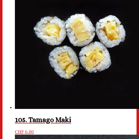
105. Tamago Maki
CHF
6.80