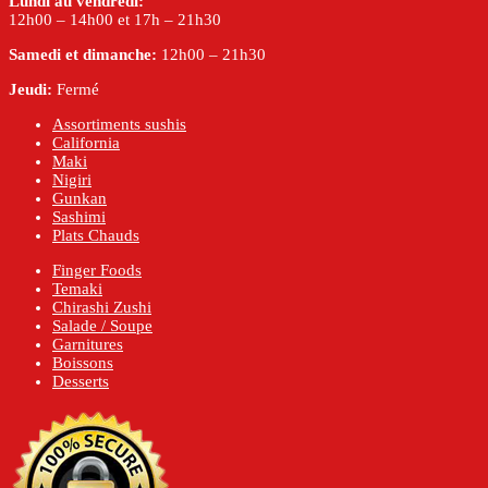
Lundi au vendredi:
12h00 – 14h00 et 17h – 21h30
Samedi et dimanche:
12h00 – 21h30
Jeudi:
Fermé
Assortiments sushis
California
Maki
Nigiri
Gunkan
Sashimi
Plats Chauds
Finger Foods
Temaki
Chirashi Zushi
Salade / Soupe
Garnitures
Boissons
Desserts