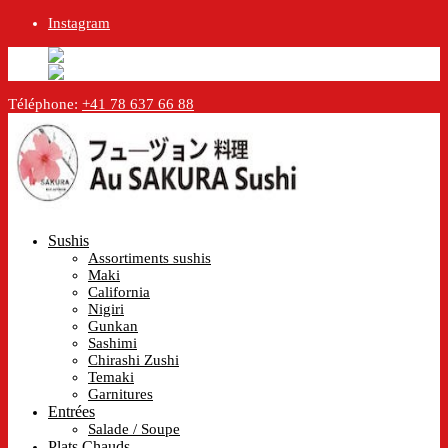
Instagram
English
Anglais
en
Français
Français
fr
Téléphone:
+41 78 637 66 88
Sushis
Assortiments sushis
Maki
California
Nigiri
Gunkan
Sashimi
Chirashi Zushi
Temaki
Garnitures
Entrées
Salade / Soupe
Plats Chauds