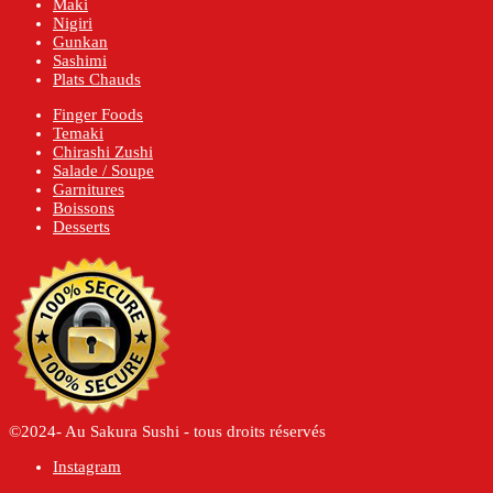
Maki
Nigiri
Gunkan
Sashimi
Plats Chauds
Finger Foods
Temaki
Chirashi Zushi
Salade / Soupe
Garnitures
Boissons
Desserts
©2024- Au Sakura Sushi - tous droits réservés
Instagram